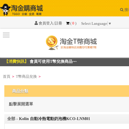
搜
系
統
會員登入/註冊
(
0
)
Select Language
▼
公
告
資
訊
【消費快訊】
會員可使用T幣兌換商品~~
【消費快訊】
會員可使用T幣兌換商品~~
T
幣
首頁
T幣商品兌換
>
>
商
品
商品分類
兌
換
點擊展開選單
最
全部
- Kolin 自動冷熱電動奶泡機KCO-LNM01
新