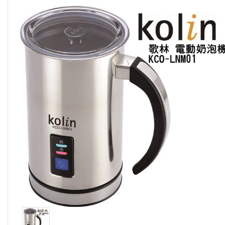
消
息
回
淘
金
購
商
城
」
更
多
選
項