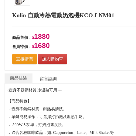
Kolin 自動冷熱電動奶泡機KCO-LNM01
1880
商品售價：
$
1680
會員特價：
$
直接購買
加入購物車
商品描述
留言諮詢
(壺身不銹鋼材質,冰溫熱可用)~~
【商品特色】
．壺身不銹鋼材質，耐熱易清洗。
．單鍵簡易操作，可選擇打奶泡及溫熱牛奶。
． 500W大功率，打奶泡速度快。
．適合各種咖啡飲品，如: Cappuccino、Latte、Milk Shakes等