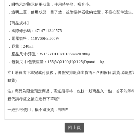
．附指示燈顯示使用狀態，使用時平順、噪音小。
．透明上蓋，使用狀態一目了然，並附攪拌器收納位置，不擔心配件遺失
【商品規格】
．國際條形碼：4714711349575
．電器規格：110V60Hz 500W
．容量：240ml
．產品尺寸/淨重：W157xD110xH185mm/0.98kg
．包裝尺寸/包裝重量：155(W)X190(H)X125(D)mm/1.1kg
注1:消費者下單完成付款後，將會安排廠商出貨!!(不含例假日.調貨.原廠暫
缺貨)
注2:商品為限量預定商品，寄送須等待，也較一般商品久一點，若不能等
親們請考慮之後在進行下單喔!!
一經拆封使用，概不退換貨，謝謝!!