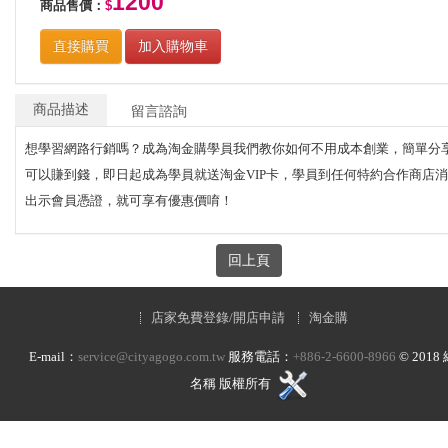
1200
商品售價：
$
直接購買
加入購物車
商品描述
留言諮詢
想學習網路行銷嗎？成為淘金購學員我們教你如何不用成本創業，簡單分
可以賺到錢，即日起成為學員就送淘金VIP卡，學員到任何特約合作商店
出示會員憑證，就可享有優惠價唷！
店家免費登錄/開店申請
淘金購
E-mail：
service@cityagogo.com.tw
服務電話：
+886-2-6600-8966
©
2018
名稱 版權所有