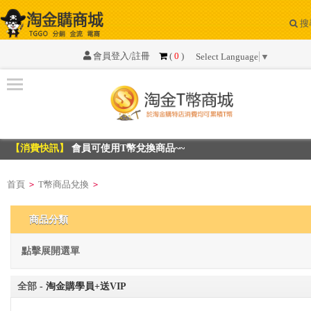
搜
系
統
會員登入/註冊
(
0
)
Select Language
▼
公
告
資
訊
【消費快訊】
會員可使用T幣兌換商品~~
【消費快訊】
會員可使用T幣兌換商品~~
T
幣
首頁
T幣商品兌換
>
>
商
品
商品分類
兌
換
點擊展開選單
最
全部
- 淘金購學員+送VIP
新