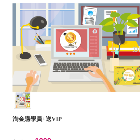
消
息
回
淘
金
購
商
城
」
更
多
選
淘金購學員+送VIP
項