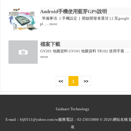
章
Android手機使用藍芽GPS說明
專
準備事項: 1.手機設定 [ 開啟開發者選項 ] 2.至google
區
pl .....
more
檔
檔案下載
案
GV201 地圖資料 GV101 地圖資料 TR102 使用手冊 .....
下
more
載
留
<<
1
>>
言
給
我
Godnavi Technology
更
E-mail：
blj0511@yahoo.com.tw
服務電話：
02-25033866
© 2020 網站名稱
多
有
選