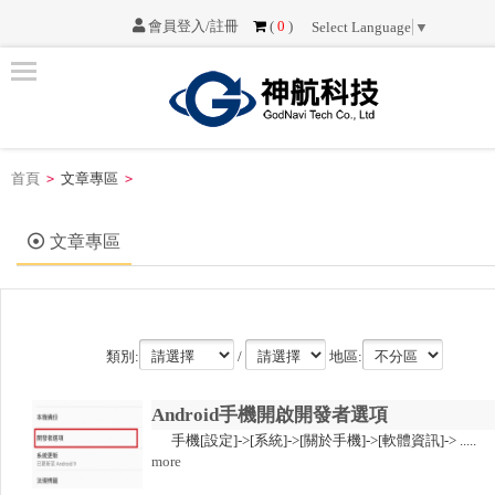
會員登入/註冊
(
0
)
Select Language
▼
優
惠
資
訊
首頁
文章專區
>
>
最
新
文章專區
消
息
產
類別:
/
地區:
品
介
Android手機開啟開發者選項
紹
手機[設定]->[系統]->[關於手機]->[軟體資訊]-> .....
more
文